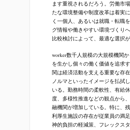
ます重視されるだろう。労働市
たな環境整備や制度改革は着実
く一個人、あるいは就職・転職
グ情報や働きやすい環境づくり
比較検討によって、最適な選択
worker数千人規模の大規模機
を生かし個々の働く価値を追求
関は経済活動を支える重要な存
ノルマといったイメージを払拭
いる。勤務時間の柔軟性、有給
度、多様性推進などの観点から
融機関が増加している。特に、
利厚生施設の存在が従業員の満
神的負担の軽減策、フレックス