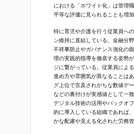
における「ホワイト化」は管理
平等な評価に見られることも増
特に育児や介護を行う従業員へ
ン維持に直結している。金融分
不祥事防止やガバナンス強化の
理の実践的指導を徹底する姿勢
ジに繋がっている。従業員によ
進め方や雰囲気が異なることは
グ上位で言及されがちな数値デ
などの裏付けが実感値として一
デジタル技術の活用やバックオ
的に導入している組織であれば
かな配慮や見える化された労務