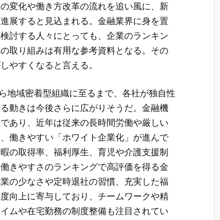
場の変化や働き方改革の流れを追い風に、新
に進展すると見込まれる。金融業界に身を置
を検討する人々にとっても、企業のランキン
への取り組みは有用な参考資料となる。その
がしやすくなると言える。
関から地域密着型組織に至るまで、各社が独自性
する動きは今後さらに広がりそうだ。金融機
在であり、近年は従来の長時間労働や厳しい
し、働きやすい「ホワイト企業化」が進んで
休暇の取得率、福利厚生、育児や介護支援制
、働きやすさのランキングで高評価を得る金
残業の少なさや定時退社の習慣、充実した福
足度向上に寄与しており、チームワークや精
タイムや在宅勤務の制度整備も注目されてい