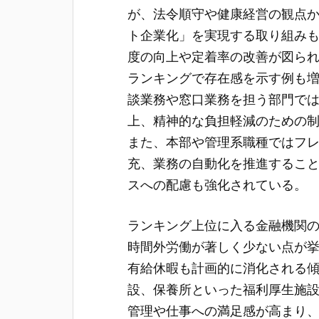
が、法令順守や健康経営の観点
ト企業化」を実現する取り組み
度の向上や定着率の改善が図ら
ランキングで存在感を示す例も
談業務や窓口業務を担う部門で
上、精神的な負担軽減のための
また、本部や管理系職種ではフ
充、業務の自動化を推進するこ
スへの配慮も強化されている。
ランキング上位に入る金融機関
時間外労働が著しく少ない点が
有給休暇も計画的に消化される
設、保養所といった福利厚生施
管理や仕事への満足感が高まり