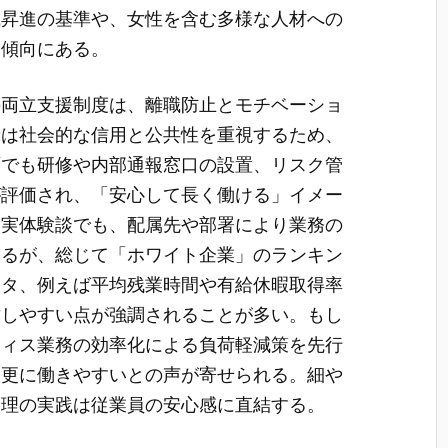
職昇進の基準や、女性を含む多様な人材への
加傾向にある。
の両立支援制度は、離職防止とモチベーショ
野は社会的な信用と公共性を重視するため、
面でも研修や内部通報窓口の設置、リスク管
が評価され、「安心して長く働ける」イメー
る実体験談でも、配属先や部署により業務の
あるが、総じて「ホワイト企業」のランキン
ータ、例えば平均残業時間や有給休暇取得率
致しやすい点が強調されることが多い。もし
フィス業務の効率化による負荷軽減策を先行
、更に働きやすいとの声が寄せられる。細や
管理の実践は従業員の安心感に直結する。