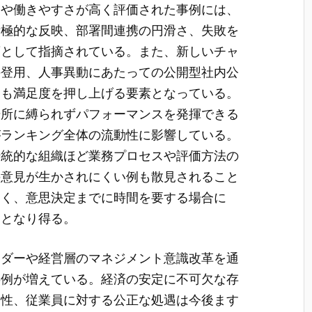
足や働きやすさが高く評価された事例には、
積極的な反映、部署間連携の円滑さ、失敗を
項として指摘されている。また、新しいチャ
の登用、人事異動にあたっての公開型社内公
営も満足度を押し上げる要素となっている。
場所に縛られずパフォーマンスを発揮できる
がランキング全体の流動性に影響している。
伝統的な組織ほど業務プロセスや評価方法の
の意見が生かされにくい例も散見されること
多く、意思決定までに時間を要する場合に
クとなり得る。
ーダーや経営層のマネジメント意識改革を通
事例が増えている。経済の安定に不可欠な存
明性、従業員に対する公正な処遇は今後ます