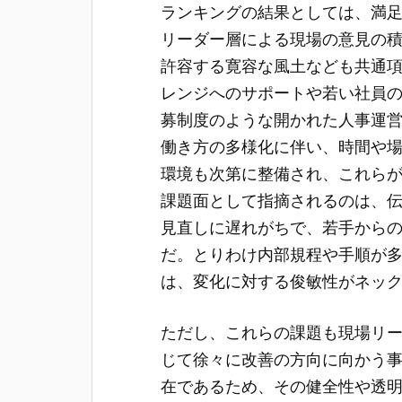
ランキングの結果としては、満
リーダー層による現場の意見の
許容する寛容な風土なども共通
レンジへのサポートや若い社員
募制度のような開かれた人事運
働き方の多様化に伴い、時間や
環境も次第に整備され、これら
課題面として指摘されるのは、
見直しに遅れがちで、若手から
だ。とりわけ内部規程や手順が
は、変化に対する俊敏性がネッ
ただし、これらの課題も現場リ
じて徐々に改善の方向に向かう
在であるため、その健全性や透