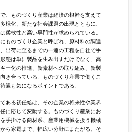
中で、ものづくり産業は経済の根幹を支えて
の多様化、新たな社会課題の出現とともに、
には柔軟性と高い専門性が求められている。
的にものづくり企業と呼ばれ、原材料の調達
査、出荷に至るまでの一連の工程を自社で手
業形態は単に製品を生み出すだけでなく、高
ルギー化の推進、新素材への取り組み、新製
に向き合っている。ものづくり産業で働くこ
・待遇も気になるポイントである。
与である初任給は、その企業の将来性や業界
責任に応じて変動する。ものづくり産業にお
品を手掛ける商材系、産業用機械を扱う機械
器から家電まで、幅広い分野にまたがる。そ