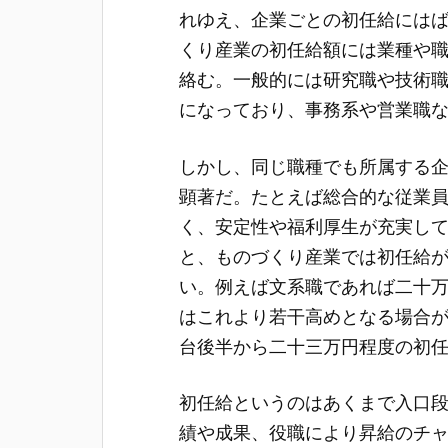
れゆえ、企業ごとの初任給には
くり産業の初任給額には業種や
絡む。一般的には研究職や技術
になっており、事務系や営業職
しかし、同じ職種でも所属する
顕著だ。たとえば総合的な従業
く、安定性や福利厚生が充実し
と、ものづくり産業では初任給
い。例えば文系職であれば二十
はこれより若干高めとなる場合
台後半から二十三万円程度の初
初任給というのはあくまで入口
績や成果、役職により昇給のチ