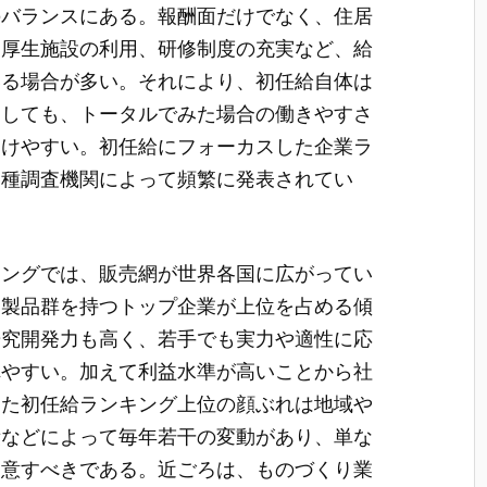
のバランスにある。報酬面だけでなく、住居
利厚生施設の利用、研修制度の充実など、給
いる場合が多い。それにより、初任給自体は
としても、トータルでみた場合の働きやすさ
受けやすい。初任給にフォーカスした企業ラ
各種調査機関によって頻繁に発表されてい
キングでは、販売網が世界各国に広がってい
な製品群を持つトップ企業が上位を占める傾
研究開発力も高く、若手でも実力や適性に応
れやすい。加えて利益水準が高いことから社
また初任給ランキング上位の顔ぶれは地域や
績などによって毎年若干の変動があり、単な
留意すべきである。近ごろは、ものづくり業