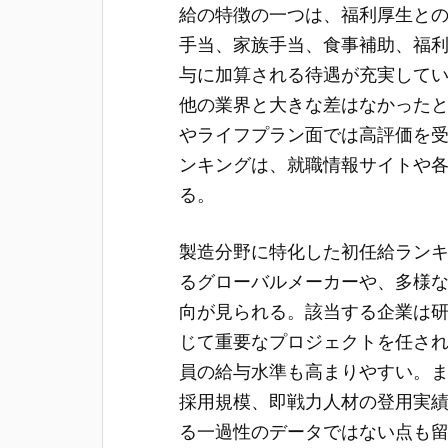
給の特徴の一つは、福利厚生と
手当、家族手当、食事補助、福
与に加算される待遇が充実して
他の業界と大きな差はなかった
やライフプラン面では高評価を
ンキングは、就職情報サイトや
る。
製造分野に特化した初任給ラン
るグローバルメーカーや、多様
向が見られる。該当する企業は
じて重要なプロジェクトを任さ
員の給与水準も高まりやすい。
採用規模、即戦力人材の登用実
る一過性のデータではない点も