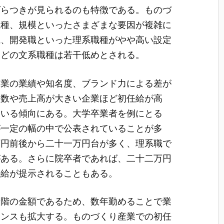
ばらつきが見られるのも特徴である。ものづ
職種、規模といったさまざまな要因が複雑に
職、開発職といった理系職種がやや高い設定
などの文系職種は若干低めとされる。
企業の業績や知名度、ブランド力による差が
員数や売上高が大きい企業ほど初任給が高
ている傾向にある。大学卒業者を例にとる
が一定の幅の中で公表されていることが多
万円前後から二十一万円台が多く、理系職で
がある。さらに院卒者であれば、二十二万円
任給が提示されることもある。
段階の金額であるため、数年勤めることで業
ャンスも拡大する。ものづくり産業での初任