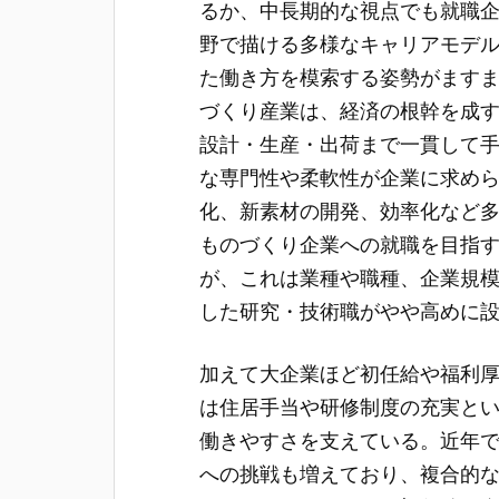
るか、中長期的な視点でも就職
野で描ける多様なキャリアモデ
た働き方を模索する姿勢がます
づくり産業は、経済の根幹を成
設計・生産・出荷まで一貫して
な専門性や柔軟性が企業に求め
化、新素材の開発、効率化など
ものづくり企業への就職を目指
が、これは業種や職種、企業規
した研究・技術職がやや高めに
加えて大企業ほど初任給や福利
は住居手当や研修制度の充実と
働きやすさを支えている。近年
への挑戦も増えており、複合的